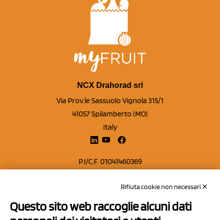
NCX Drahorad srl
Via Prov.le Sassuolo Vignola 315/1
41057 Spilamberto (MO)
Italy
P.I/C.F. 01041460369
REA: MO 208553
Rifiuta cookie non necessari ✕
Capitale sociale Euro 50.000,00 i.v.
Questo sito web raccoglie alcuni dati
Contatti