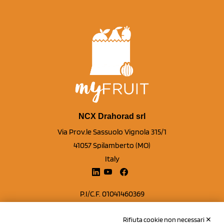
NCX Drahorad srl
Via Prov.le Sassuolo Vignola 315/1
41057 Spilamberto (MO)
Italy
P.I/C.F. 01041460369
REA: MO 208553
Rifiuta cookie non necessari ✕
Capitale sociale Euro 50.000,00 i.v.