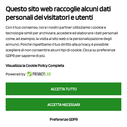
Questo sito web raccoglie alcuni dati
Contatti
personali dei visitatori e utenti
Sitemap
Con il tuo consenso, noi e i nostri partner utilizziamo i cookie e
Privacy Policy
tecnologie simili per archiviare, accedere ed elaborare i dati personali
Cookie Policy
come, ad esempio, la visita al sito web o la personalizzazione degli
annunci. Poiché rispettiamo il tuo diritto alla privacy, è possibile
Chi Siamo
scegliere di non consentire alcuni tipi di cookie. Clicca su preferenze
GDPR per saperne di più.
Visualizza la Cookie Policy Completa
Powered by
2023 NCX Drahorad srl - All rights reserved
ACCETTA TUTTO
myfruit.it è parte del network di
NCX DRAHORAD
ACCETTA NECESSARI
NCX Drahorad - Via Provinciale Vignola-Sassuolo 315/1 - 41057
Spilamberto (MO) - p.i. / c.f. 01041460369
Preferenze GDPR