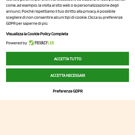
come, ad esempio, la visita al sito web o la personalizzazione degli
annunci. Poiché rispettiamo il tuo diritto alla privacy, è possibile
scegliere di non consentire alcuni tipi di cookie. Clicca su preferenze
NCX Drahorad srl
GDPR per saperne di più.
Via Prov.le Sassuolo Vignola 315/1
Visualizza la Cookie Policy Completa
41057 Spilamberto (MO)
Powered by
Italy
ACCETTA TUTTO
P.I/C.F. 01041460369
ACCETTA NECESSARI
REA: MO 208553
Capitale sociale Euro 50.000,00 i.v.
Preferenze GDPR
Contatti
Sitemap
Privacy Policy
Cookie Policy