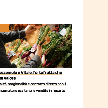
TAIL
ezzemolo e Vitale: l'ortofrutta che
ea valore
lità, stagionalità e contatto diretto con il
nsumatore esaltano le vendite in reparto