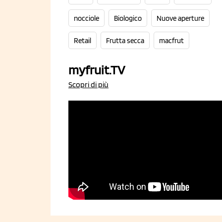
nocciole
Biologico
Nuove aperture
Retail
Frutta secca
macfrut
myfruit.TV
Scopri di più