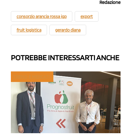
Redazione
consorzio arancia rossa igp
export
fruit logistica
gerardo diana
POTREBBE INTERESSARTI ANCHE
TREND E MERCATI