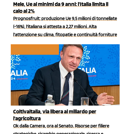
Mele, Ue ai minimi da 9 anni: l’Italia limita il
calo al 2%
Prognosfruit: produzione Ue 9,5 milioni di tonnellate
(-16%), l'italiana si attesta a 2,27 milioni. Alta
l’attenzione su clima, fitopatie e continuità forniture
POLITICHE AGRICOLE
Coltivaitalia, via libera al miliardo per
l'agricoltura
Ok dalla Camera, ora al Senato. Risorse per filiere
strategiche, ricambio generazionale, ricerca e