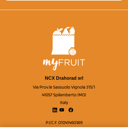
NCX Drahorad srl
Via Prov.le Sassuolo Vignola 315/1
41057 Spilamberto (MO)
Italy
P.I/C.F. 01041460369