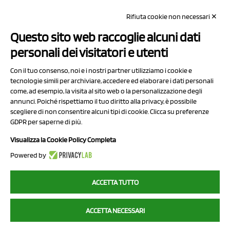
REA: MO 208553
Rifiuta cookie non necessari ✕
Capitale sociale Euro 50.000,00 i.v.
Questo sito web raccoglie alcuni dati
Contatti
personali dei visitatori e utenti
Sitemap
Con il tuo consenso, noi e i nostri partner utilizziamo i cookie e
Privacy Policy
tecnologie simili per archiviare, accedere ed elaborare i dati personali
Cookie Policy
come, ad esempio, la visita al sito web o la personalizzazione degli
annunci. Poiché rispettiamo il tuo diritto alla privacy, è possibile
Chi Siamo
scegliere di non consentire alcuni tipi di cookie. Clicca su preferenze
GDPR per saperne di più.
Visualizza la Cookie Policy Completa
Powered by
2023 NCX Drahorad srl - All rights reserved
ACCETTA TUTTO
myfruit.it è parte del network di
NCX DRAHORAD
ACCETTA NECESSARI
NCX Drahorad - Via Provinciale Vignola-Sassuolo 315/1 - 41057
Spilamberto (MO) - p.i. / c.f. 01041460369