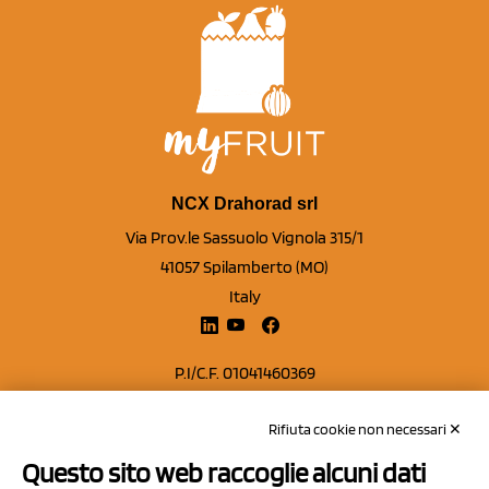
NCX Drahorad srl
Via Prov.le Sassuolo Vignola 315/1
41057 Spilamberto (MO)
Italy
P.I/C.F. 01041460369
REA: MO 208553
Rifiuta cookie non necessari ✕
Capitale sociale Euro 50.000,00 i.v.
Questo sito web raccoglie alcuni dati