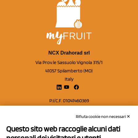
NCX Drahorad srl
Via Prov.le Sassuolo Vignola 315/1
41057 Spilamberto (MO)
Italy
P.I/C.F. 01041460369
REA: MO 208553
Rifiuta cookie non necessari ✕
Capitale sociale Euro 50.000,00 i.v.
Questo sito web raccoglie alcuni dati
Contatti