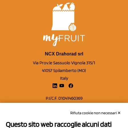
NCX Drahorad srl
Via Prov.le Sassuolo Vignola 315/1
41057 Spilamberto (MO)
Italy
P.I/C.F. 01041460369
REA: MO 208553
Rifiuta cookie non necessari ✕
Capitale sociale Euro 50.000,00 i.v.
Questo sito web raccoglie alcuni dati