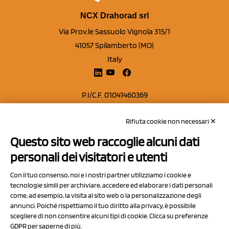
NCX Drahorad srl
Via Prov.le Sassuolo Vignola 315/1
41057 Spilamberto (MO)
Italy
P.I/C.F. 01041460369
REA: MO 208553
Rifiuta cookie non necessari ✕
Capitale sociale Euro 50.000,00 i.v.
Questo sito web raccoglie alcuni dati
Contatti
personali dei visitatori e utenti
Sitemap
Con il tuo consenso, noi e i nostri partner utilizziamo i cookie e
Privacy Policy
tecnologie simili per archiviare, accedere ed elaborare i dati personali
Cookie Policy
come, ad esempio, la visita al sito web o la personalizzazione degli
annunci. Poiché rispettiamo il tuo diritto alla privacy, è possibile
Chi Siamo
scegliere di non consentire alcuni tipi di cookie. Clicca su preferenze
GDPR per saperne di più.