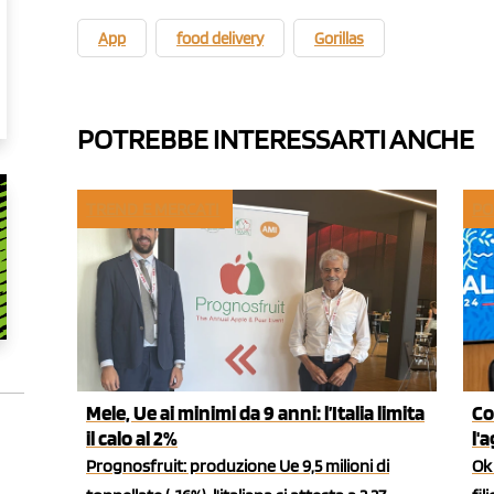
App
food delivery
Gorillas
POTREBBE INTERESSARTI ANCHE
TREND E MERCATI
PO
Mele, Ue ai minimi da 9 anni: l’Italia limita
Co
il calo al 2%
l'
Prognosfruit: produzione Ue 9,5 milioni di
Ok 