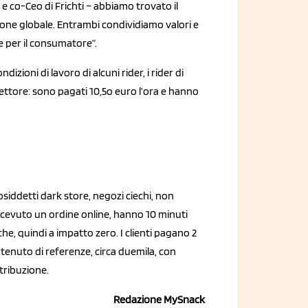
 e co-Ceo di Frichti – abbiamo trovato il
ione globale. Entrambi condividiamo valori e
e per il consumatore”.
ndizioni di lavoro di alcuni rider, i
rider di
settore: sono pagati 10,5o euro l’ora e hanno
cosiddetti dark store, negozi ciechi, non
, ricevuto un ordine online, hanno 10 minuti
he, quindi a impatto zero. I clienti pagano 2
enuto di referenze, circa duemila, con
stribuzione.
Redazione MySnack