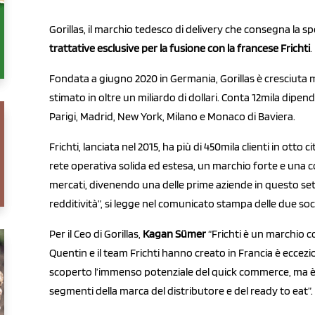
Gorillas, il marchio tedesco di delivery che consegna la sp
trattative esclusive per la fusione con la francese Frichti
.
Fondata a giugno 2020 in Germania, Gorillas è cresciuta 
stimato in oltre un miliardo di dollari. Conta 12mila dipen
Parigi, Madrid, New York, Milano e Monaco di Baviera.
Frichti, lanciata nel 2015, ha più di 450mila clienti in otto 
rete operativa solida ed estesa, un marchio forte e una co
mercati, divenendo una delle prime aziende in questo se
redditività”, si legge nel comunicato stampa delle due soc
Per il Ceo di Gorillas,
Kagan Sümer
“Frichti è un marchio 
Quentin e il team Frichti hanno creato in Francia è eccezi
scoperto l’immenso potenziale del quick commerce, ma è 
segmenti della marca del distributore e del ready to eat”.