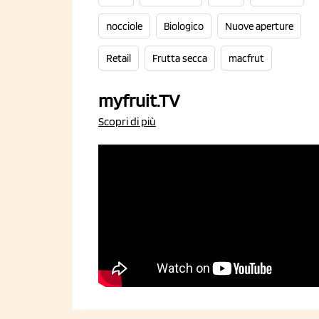
nocciole
Biologico
Nuove aperture
Retail
Frutta secca
macfrut
myfruit.TV
Scopri di più