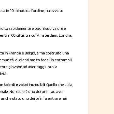
esa in 10 minuti dall’ordine, ha avviato
molto rapidamente e oggi il suo valore è
denti in 60 città, tra cui Amsterdam, Londra,
città in Francia e Belgio, e “ha costruito una
munità di clienti molto fedeli in entrambi i
ttore giovane ad aver raggiunto la
ietà.
con
talenti e valori incredibili
. Quello che Julia,
onale. Non solo è uno dei primi ad aver
anche stato uno dei primi a entrare nei