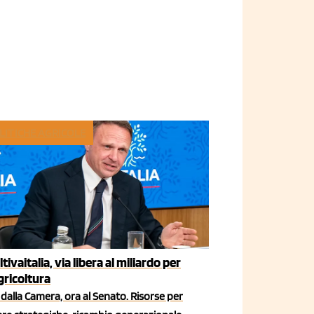
LITICHE AGRICOLE
ltivaitalia, via libera al miliardo per
agricoltura
dalla Camera, ora al Senato. Risorse per