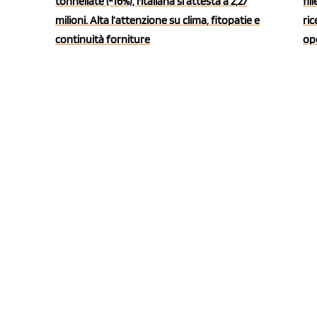
tonnellate (-16%), l'italiana si attesta a 2,27
fil
milioni. Alta l’attenzione su clima, fitopatie e
ric
continuità forniture
ope