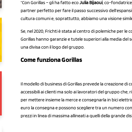
“Con Gorillas – gli ha fatto eco
Julia Bijaoui
, co-fondatrice
partner perfetto per fare il passo successivo dell’espans
cultura comuni e, soprattutto, abbiamo una visione simil
Se, nel 2020, Frichti è stata al centro di polemiche per le co
Gorillas hanno garanzie e tutele superiori alla media del 
una divisa con il logo del gruppo.
Come funziona Gorillas
Il modello di business di Gorillas prevede la creazione di 
accessibili ai clienti ma solo ai lavoratori del gruppo che
per mettere insieme la merce e consegnarla in bici elettric
euro la consegna e possono scegliere tra un numero cont
prezzi in linea di massima allineati a quelli della grande di