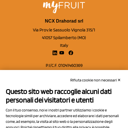
NCX Drahorad srl
Via Prov.le Sassuolo Vignola 315/1
41057 Spilamberto (MO)
Italy
P.I/C.F. 01041460369
REA: MO 208553
Rifiuta cookie non necessari ✕
Capitale sociale Euro 50.000,00 i.v.
Questo sito web raccoglie alcuni dati
Contatti
personali dei visitatori e utenti
Sitemap
Con il tuo consenso, noi e i nostri partner utilizziamo i cookie e
Privacy Policy
tecnologie simili per archiviare, accedere ed elaborare i dati personali
Cookie Policy
come, ad esempio, la visita al sito web o la personalizzazione degli
annunci. Poiché rispettiamo il tuo diritto alla privacy, è possibile