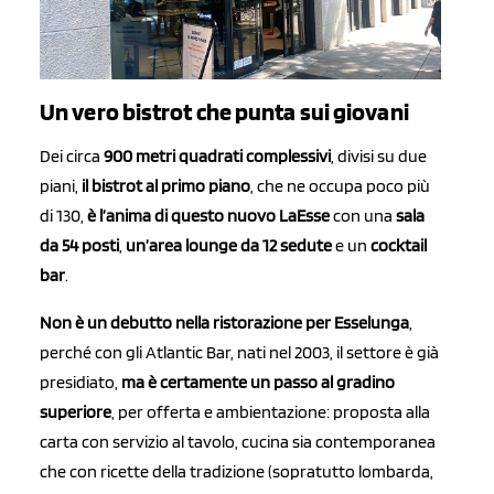
Un vero bistrot che punta sui giovani
Dei circa
900 metri quadrati complessivi
, divisi su due
piani,
il bistrot al primo piano
, che ne occupa poco più
di 130,
è l’anima di questo nuovo LaEsse
con una
sala
da 54 posti
,
un’area lounge da 12 sedute
e un
cocktail
bar
.
Non è un debutto nella ristorazione per Esselunga
,
perché con gli Atlantic Bar, nati nel 2003, il settore è già
presidiato,
ma è certamente un passo al gradino
superiore
, per offerta e ambientazione: proposta alla
carta con servizio al tavolo, cucina sia contemporanea
che con ricette della tradizione (sopratutto lombarda,