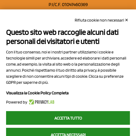
P.I/C.F. 01041460369
REA: MO 208553
Rifiuta cookie non necessari ✕
Capitale sociale Euro 50.000,00 i.v.
Questo sito web raccoglie alcuni dati
Contatti
personali dei visitatori e utenti
Sitemap
Con il tuo consenso, noi e i nostri partner utilizziamo i cookie e
Privacy Policy
tecnologie simili per archiviare, accedere ed elaborare i dati personali
Cookie Policy
come, ad esempio, la visita al sito web o la personalizzazione degli
annunci. Poiché rispettiamo il tuo diritto alla privacy, è possibile
Chi Siamo
scegliere di non consentire alcuni tipi di cookie. Clicca su preferenze
GDPR per saperne di più.
Visualizza la Cookie Policy Completa
Powered by
2023 NCX Drahorad srl - All rights reserved
ACCETTA TUTTO
myfruit.it è parte del network di
NCX DRAHORAD
ACCETTA NECESSARI