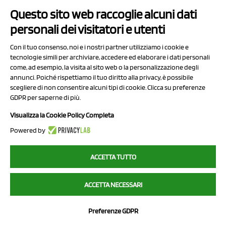
Questo sito web raccoglie alcuni dati
Contatti
personali dei visitatori e utenti
Sitemap
Con il tuo consenso, noi e i nostri partner utilizziamo i cookie e
Privacy Policy
tecnologie simili per archiviare, accedere ed elaborare i dati personali
Cookie Policy
come, ad esempio, la visita al sito web o la personalizzazione degli
annunci. Poiché rispettiamo il tuo diritto alla privacy, è possibile
Chi Siamo
scegliere di non consentire alcuni tipi di cookie. Clicca su preferenze
GDPR per saperne di più.
Visualizza la Cookie Policy Completa
Powered by
2023 NCX Drahorad srl - All rights reserved
ACCETTA TUTTO
myfruit.it è parte del network di
NCX DRAHORAD
ACCETTA NECESSARI
NCX Drahorad - Via Provinciale Vignola-Sassuolo 315/1 - 41057
Spilamberto (MO) - p.i. / c.f. 01041460369
Preferenze GDPR