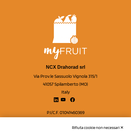
NCX Drahorad srl
Via Prov.le Sassuolo Vignola 315/1
41057 Spilamberto (MO)
Italy
P.I/C.F. 01041460369
REA: MO 208553
Rifiuta cookie non necessari ✕
Capitale sociale Euro 50.000,00 i.v.