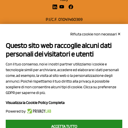
P.I/C.F. 01041460369
REA: MO 208553
Rifiuta cookie non necessari ✕
Capitale sociale Euro 50.000,00 i.v.
Questo sito web raccoglie alcuni dati
Contatti
personali dei visitatori e utenti
Sitemap
Con il tuo consenso, noi e i nostri partner utilizziamo i cookie e
Privacy Policy
tecnologie simili per archiviare, accedere ed elaborare i dati personali
Cookie Policy
come, ad esempio, la visita al sito web o la personalizzazione degli
annunci. Poiché rispettiamo il tuo diritto alla privacy, è possibile
Chi Siamo
scegliere di non consentire alcuni tipi di cookie. Clicca su preferenze
GDPR per saperne di più.
Visualizza la Cookie Policy Completa
Powered by
2023 NCX Drahorad srl - All rights reserved
ACCETTA TUTTO