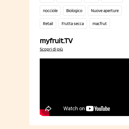
nocciole
Biologico
Nuove aperture
Retail
Frutta secca
macfrut
myfruit.TV
Scopri di più