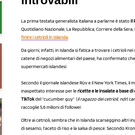
introvabili
La prima testata generalista italiana a parlarne è stato
Il
Quotidiano Nazionale, La Repubblica, Corriere della Sera, 
finire i cetrioli in Islanda
.
Da giorni, infatti, in Islanda si fatica a trovare i cetrioli n
catene di negozi alimentari del paese, ha confermato che g
supermercati islandesi.
Secondo il giornale islandese Rùv e il New York Times, il
inaspettato interesse per le
ricette e le insalate a base di 
TikTok
del “cucumber guy” (
il ragazzo dei cetrioli, ndr
) c
raccoglie 5,6 milioni di follower.
Oltre ai cetrioli, sembra che in Islanda scarseggino altri ing
di sesamo, l’aceto di riso e la salsa di pesce. Secondo Kro