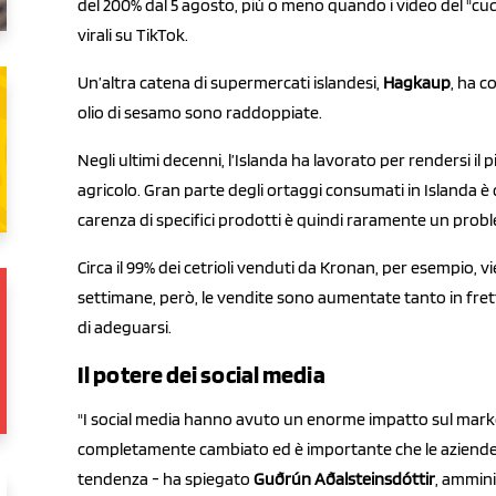
del 200% dal 5 agosto, più o meno quando i video del "
virali su TikTok.
Un’altra catena di supermercati islandesi,
Hagkaup
, ha c
olio di sesamo sono raddoppiate.
Negli ultimi decenni, l’Islanda ha lavorato per rendersi il 
agricolo. Gran parte degli ortaggi consumati in Islanda è co
carenza di specifici prodotti è quindi raramente un probl
Circa il 99% dei cetrioli venduti da Kronan, per esempio, vi
settimane, però, le vendite sono aumentate tanto in fr
di adeguarsi.
Il potere dei social media
"I social media hanno avuto un enorme impatto sul market
completamente cambiato ed è importante che le aziende p
tendenza - ha spiegato
Guðrún Aðalsteinsdóttir
, ammini