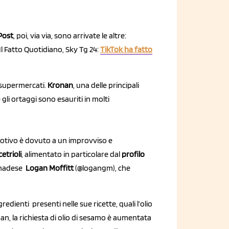
 Post
, poi, via via, sono arrivate le altre:
Il Fatto Quotidiano, Sky Tg 24:
TikTok ha fatto
ei supermercati.
Kronan
, una delle principali
li ortaggi sono esauriti in molti
 motivo è dovuto a un improvviso e
cetrioli
, alimentato in particolare dal
profilo
anadese
Logan Moffitt
(@logangm), che
redienti presenti nelle sue ricette, quali l’olio
nan, la richiesta di olio di sesamo è aumentata