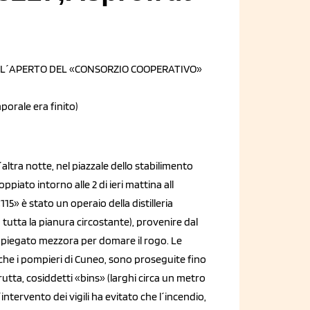
ALL´APERTO DEL «CONSORZIO COOPERATIVO»
porale era finito)
ltra notte, nel piazzale dello stabilimento
piato intorno alle 2 di ieri mattina all
115» è stato un operaio della distilleria
 tutta la pianura circostante), provenire dal
 impiegato mezzora per domare il rogo. Le
che i pompieri di Cuneo, sono proseguite fino
 frutta, cosiddetti «bins» (larghi circa un metro
´intervento dei vigili ha evitato che l´incendio,