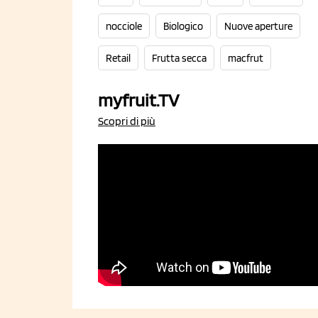
nocciole
Biologico
Nuove aperture
Retail
Frutta secca
macfrut
myfruit.TV
Scopri di più