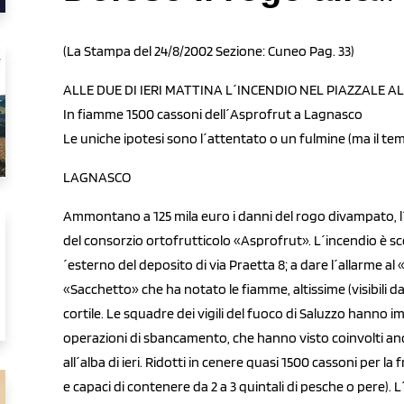
(La Stampa del 24/8/2002 Sezione: Cuneo Pag. 33)
ALLE DUE DI IERI MATTINA L´INCENDIO NEL PIAZZALE 
In fiamme 1500 cassoni dell´Asprofrut a Lagnasco
Le uniche ipotesi sono l´attentato o un fulmine (ma il tem
LAGNASCO
Ammontano a 125 mila euro i danni del rogo divampato, l´a
del consorzio ortofrutticolo «Asprofrut». L´incendio è scop
´esterno del deposito di via Praetta 8; a dare l´allarme al «
«Sacchetto» che ha notato le fiamme, altissime (visibili da
cortile. Le squadre dei vigili del fuoco di Saluzzo hanno
operazioni di sbancamento, che hanno visto coinvolti an
all´alba di ieri. Ridotti in cenere quasi 1500 cassoni per la
e capaci di contenere da 2 a 3 quintali di pesche o pere). L