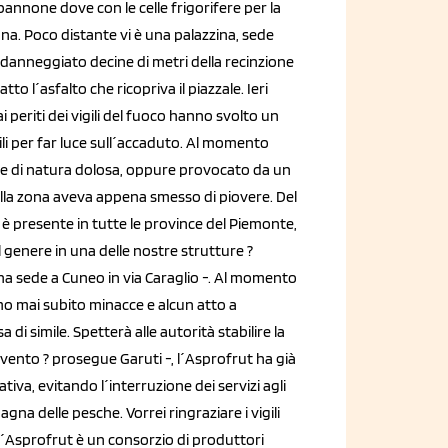
pannone dove con le celle frigorifere per la
na. Poco distante vi è una palazzina, sede
ha danneggiato decine di metri della recinzione
o l´asfalto che ricopriva il piazzale. Ieri
i periti dei vigili del fuoco hanno svolto un
ili per far luce sull´accaduto. Al momento
ere di natura dolosa, oppure provocato da un
lla zona aveva appena smesso di piovere. Del
 è presente in tutte le province del Piemonte,
el genere in una delle nostre strutture ?
 ha sede a Cuneo in via Caraglio -. Al momento
iamo mai subito minacce e alcun atto a
di simile. Spetterà alle autorità stabilire la
vento ? prosegue Garuti -, l´Asprofrut ha già
tiva, evitando l´interruzione dei servizi agli
agna delle pesche. Vorrei ringraziare i vigili
. L´Asprofrut è un consorzio di produttori