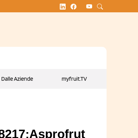
Dalle Aziende
myfruit.TV
#8217;Asprofrut