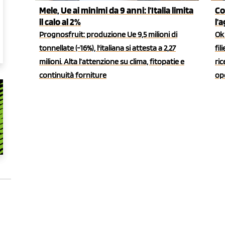
Mele, Ue ai minimi da 9 anni: l’Italia limita
Co
il calo al 2%
l'
Prognosfruit: produzione Ue 9,5 milioni di
Ok 
tonnellate (-16%), l'italiana si attesta a 2,27
fil
milioni. Alta l’attenzione su clima, fitopatie e
ric
continuità forniture
ope