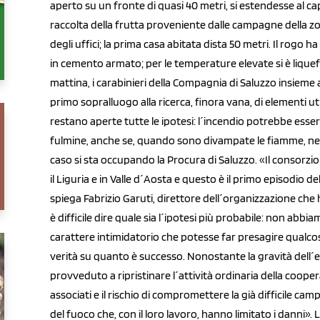
aperto su un fronte di quasi 40 metri, si estendesse al ca
raccolta della frutta proveniente dalle campagne della zo
degli uffici; la prima casa abitata dista 50 metri. Il rogo 
in cemento armato; per le temperature elevate si è liquefatt
mattina, i carabinieri della Compagnia di Saluzzo insieme a
primo sopralluogo alla ricerca, finora vana, di elementi ut
restano aperte tutte le ipotesi: l´incendio potrebbe ess
fulmine, anche se, quando sono divampate le fiamme, ne
caso si sta occupando la Procura di Saluzzo. «Il consorzio
il Liguria e in Valle d´Aosta e questo è il primo episodio d
spiega Fabrizio Garuti, direttore dell´organizzazione che
è difficile dire quale sia l´ipotesi più probabile: non abb
carattere intimidatorio che potesse far presagire qualcosa 
verità su quanto è successo. Nonostante la gravità dell´e
provveduto a ripristinare l´attività ordinaria della coopera
associati e il rischio di compromettere la già difficile camp
del fuoco che, con il loro lavoro, hanno limitato i danni»