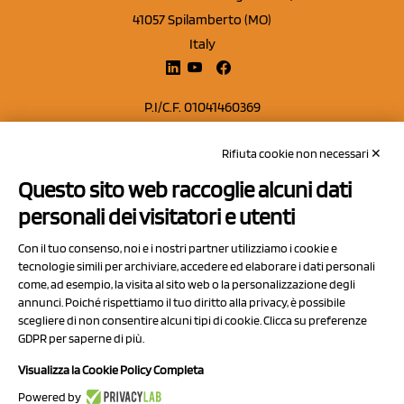
41057 Spilamberto (MO)
Italy
P.I/C.F. 01041460369
REA: MO 208553
Rifiuta cookie non necessari ✕
Capitale sociale Euro 50.000,00 i.v.
Questo sito web raccoglie alcuni dati
Contatti
personali dei visitatori e utenti
Sitemap
Con il tuo consenso, noi e i nostri partner utilizziamo i cookie e
Privacy Policy
tecnologie simili per archiviare, accedere ed elaborare i dati personali
Cookie Policy
come, ad esempio, la visita al sito web o la personalizzazione degli
annunci. Poiché rispettiamo il tuo diritto alla privacy, è possibile
Chi Siamo
scegliere di non consentire alcuni tipi di cookie. Clicca su preferenze
GDPR per saperne di più.
Visualizza la Cookie Policy Completa
Powered by