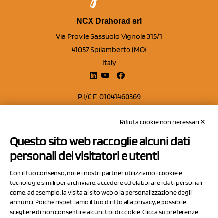
NCX Drahorad srl
Via Prov.le Sassuolo Vignola 315/1
41057 Spilamberto (MO)
Italy
P.I/C.F. 01041460369
REA: MO 208553
Rifiuta cookie non necessari ✕
Capitale sociale Euro 50.000,00 i.v.
Questo sito web raccoglie alcuni dati
Contatti
personali dei visitatori e utenti
Sitemap
Con il tuo consenso, noi e i nostri partner utilizziamo i cookie e
Privacy Policy
tecnologie simili per archiviare, accedere ed elaborare i dati personali
Cookie Policy
come, ad esempio, la visita al sito web o la personalizzazione degli
annunci. Poiché rispettiamo il tuo diritto alla privacy, è possibile
Chi Siamo
scegliere di non consentire alcuni tipi di cookie. Clicca su preferenze