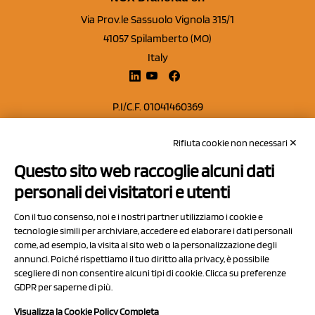
Via Prov.le Sassuolo Vignola 315/1
41057 Spilamberto (MO)
Italy
P.I/C.F. 01041460369
REA: MO 208553
Rifiuta cookie non necessari ✕
Capitale sociale Euro 50.000,00 i.v.
Questo sito web raccoglie alcuni dati
Contatti
personali dei visitatori e utenti
Sitemap
Con il tuo consenso, noi e i nostri partner utilizziamo i cookie e
Privacy Policy
tecnologie simili per archiviare, accedere ed elaborare i dati personali
Cookie Policy
come, ad esempio, la visita al sito web o la personalizzazione degli
annunci. Poiché rispettiamo il tuo diritto alla privacy, è possibile
Chi Siamo
scegliere di non consentire alcuni tipi di cookie. Clicca su preferenze
GDPR per saperne di più.
Visualizza la Cookie Policy Completa