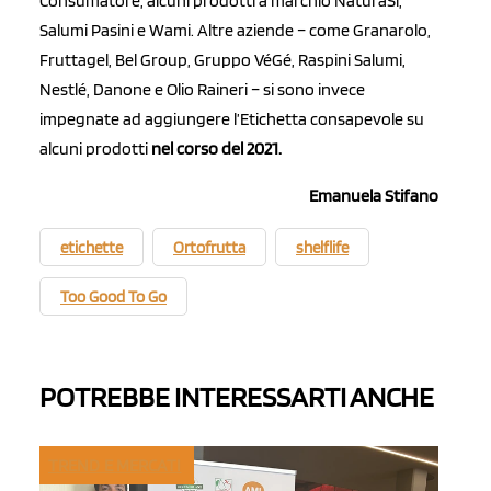
Consumatore, alcuni prodotti a marchio NaturaSì,
Salumi Pasini e Wami. Altre aziende – come Granarolo,
Fruttagel, Bel Group, Gruppo VéGé, Raspini Salumi,
Nestlé, Danone e Olio Raineri – si sono invece
impegnate ad aggiungere l’Etichetta consapevole su
alcuni prodotti
nel corso del 2021.
Emanuela Stifano
etichette
Ortofrutta
shelflife
Too Good To Go
POTREBBE INTERESSARTI ANCHE
TREND E MERCATI