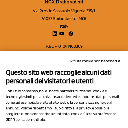
NCX Drahorad srl
Via Prov.le Sassuolo Vignola 315/1
41057 Spilamberto (MO)
Italy
P.I/C.F. 01041460369
REA: MO 208553
Rifiuta cookie non necessari ✕
Capitale sociale Euro 50.000,00 i.v.
Questo sito web raccoglie alcuni dati
Contatti
personali dei visitatori e utenti
Sitemap
Con il tuo consenso, noi e i nostri partner utilizziamo i cookie e
Privacy Policy
tecnologie simili per archiviare, accedere ed elaborare i dati personali
Cookie Policy
come, ad esempio, la visita al sito web o la personalizzazione degli
annunci. Poiché rispettiamo il tuo diritto alla privacy, è possibile
Chi Siamo
scegliere di non consentire alcuni tipi di cookie. Clicca su preferenze
GDPR per saperne di più.