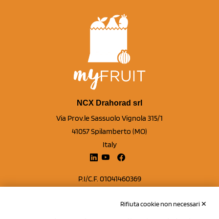
NCX Drahorad srl
Via Prov.le Sassuolo Vignola 315/1
41057 Spilamberto (MO)
Italy
P.I/C.F. 01041460369
REA: MO 208553
Rifiuta cookie non necessari ✕
Capitale sociale Euro 50.000,00 i.v.