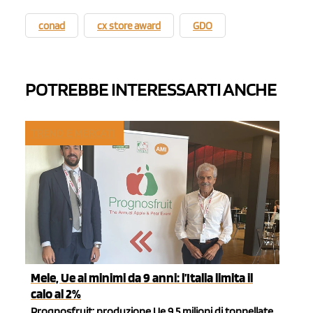
conad
cx store award
GDO
POTREBBE INTERESSARTI ANCHE
TREND E MERCATI
Mele, Ue ai minimi da 9 anni: l’Italia limita il
calo al 2%
Prognosfruit: produzione Ue 9,5 milioni di tonnellate