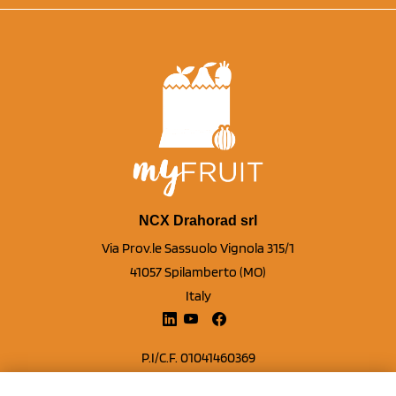
NCX Drahorad srl
Via Prov.le Sassuolo Vignola 315/1
41057 Spilamberto (MO)
Italy
P.I/C.F. 01041460369
REA: MO 208553