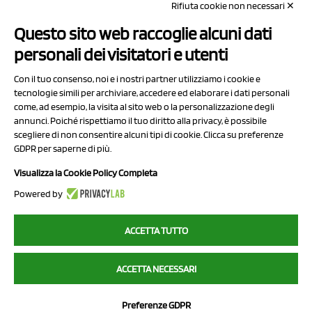
Rifiuta cookie non necessari ✕
Capitale sociale Euro 50.000,00 i.v.
Questo sito web raccoglie alcuni dati
Contatti
personali dei visitatori e utenti
Sitemap
Con il tuo consenso, noi e i nostri partner utilizziamo i cookie e
Privacy Policy
tecnologie simili per archiviare, accedere ed elaborare i dati personali
Cookie Policy
come, ad esempio, la visita al sito web o la personalizzazione degli
annunci. Poiché rispettiamo il tuo diritto alla privacy, è possibile
Chi Siamo
scegliere di non consentire alcuni tipi di cookie. Clicca su preferenze
GDPR per saperne di più.
Visualizza la Cookie Policy Completa
Powered by
2023 NCX Drahorad srl - All rights reserved
ACCETTA TUTTO
myfruit.it è parte del network di
NCX DRAHORAD
ACCETTA NECESSARI
NCX Drahorad - Via Provinciale Vignola-Sassuolo 315/1 - 41057
Spilamberto (MO) - p.i. / c.f. 01041460369
Preferenze GDPR