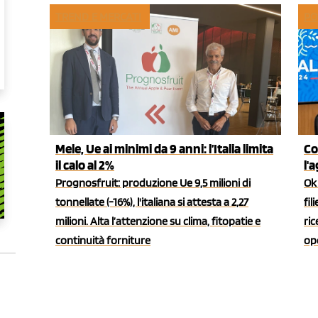
TREND E MERCATI
PO
Mele, Ue ai minimi da 9 anni: l’Italia limita
Co
il calo al 2%
l'
Prognosfruit: produzione Ue 9,5 milioni di
Ok 
tonnellate (-16%), l'italiana si attesta a 2,27
fil
milioni. Alta l’attenzione su clima, fitopatie e
ric
continuità forniture
ope