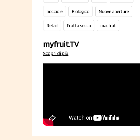
nocciole
Biologico
Nuove aperture
Retail
Frutta secca
macfrut
myfruit.TV
Scopri di più