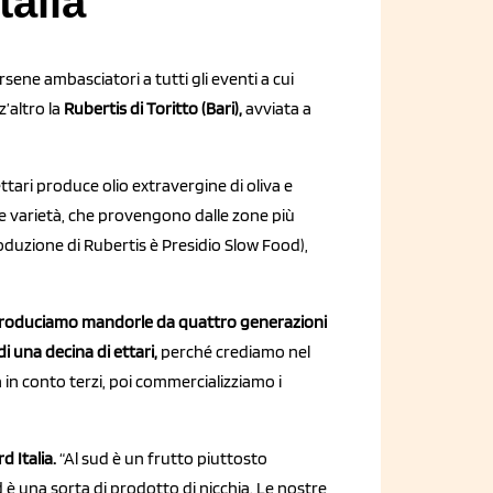
talia”
rsene ambasciatori a tutti gli eventi a cui
z’altro la
Rubertis di Toritto (Bari),
avviata a
ttari produce olio extravergine di oliva e
e varietà, che provengono dalle zone più
roduzione di Rubertis è Presidio Slow Food),
roduciamo mandorle da quattro generazioni
i una decina di ettari,
perché crediamo nel
 in conto terzi, poi commercializziamo i
d Italia.
“Al sud è un frutto piuttosto
è una sorta di prodotto di nicchia. Le nostre