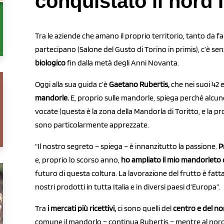
conquistato il nord I
Tra le aziende che amano il proprio territorio, tanto da fa
partecipano (Salone del Gusto di Torino in primis), c’è sen
biologico
fin dalla metà degli Anni Novanta.
Oggi alla sua guida c’è
Gaetano Rubertis,
che nei suoi 42 e
mandorle.
E, proprio sulle mandorle, spiega perché alcun
vocate (questa è la zona della Mandorla di Toritto, e la p
sono particolarmente apprezzate.
“Il nostro segreto – spiega – è innanzitutto la passione.
P
e, proprio lo scorso anno,
ho ampliato il mio mandorleto d
futuro di questa coltura. La lavorazione del frutto è fatta
nostri prodotti in tutta Italia e in diversi paesi d’Europa”.
Tra
i mercati più ricettivi,
ci sono quelli del
centro e del nor
comune il mandorlo – continua Rubertis – mentre al nord 