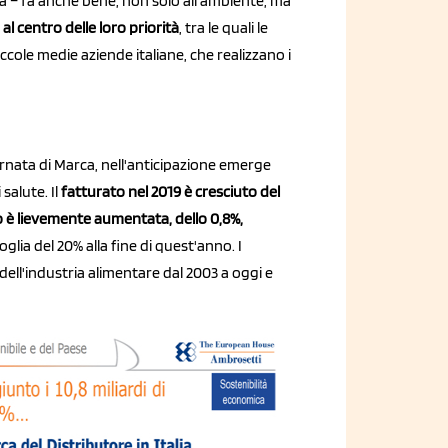
a – fa anche bene, non solo all'ambiente, ma
l centro delle loro priorità
, tra le quali le
ccole medie aziende italiane, che realizzano i
rnata di Marca, nell'anticipazione emerge
salute. Il
fatturato nel 2019 è cresciuto del
 è lievemente aumentata, dello 0,8%,
glia del 20% alla fine di quest'anno. I
 dell'industria alimentare dal 2003 a oggi e