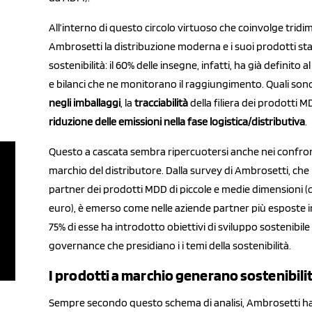
All’interno di questo circolo virtuoso che coinvolge tri
Ambrosetti la distribuzione moderna e i suoi prodotti st
sostenibilità: il 60% delle insegne, infatti, ha già definito a
e
bilanci che ne monitorano il raggiungimento. Quali sono?
negli imballaggi
, la
tracciabilità
della filiera dei prodotti M
riduzione delle emissioni nella fase logistica/distributiva
.
Questo a cascata sembra ripercuotersi anche nei confront
marchio del distributore. Dalla survey di Ambrosetti, ch
partner dei prodotti MDD di piccole e medie dimensioni (co
euro), è emerso come nelle aziende partner più esposte in 
75% di esse ha introdotto obiettivi di sviluppo sostenibile
governance che presidiano i i temi della sostenibilità.
I prodotti a marchio generano sostenibilit
Sempre secondo questo schema di analisi, Ambrosetti ha