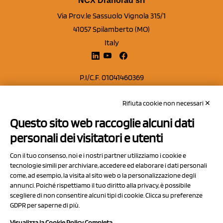
NCX Drahorad srl
Via Prov.le Sassuolo Vignola 315/1
41057 Spilamberto (MO)
Italy
P.I/C.F. 01041460369
REA: MO 208553
Rifiuta cookie non necessari ✕
Capitale sociale Euro 50.000,00 i.v.
Questo sito web raccoglie alcuni dati
Contatti
personali dei visitatori e utenti
Sitemap
Con il tuo consenso, noi e i nostri partner utilizziamo i cookie e
Privacy Policy
tecnologie simili per archiviare, accedere ed elaborare i dati personali
Cookie Policy
come, ad esempio, la visita al sito web o la personalizzazione degli
annunci. Poiché rispettiamo il tuo diritto alla privacy, è possibile
Chi Siamo
scegliere di non consentire alcuni tipi di cookie. Clicca su preferenze
GDPR per saperne di più.
Visualizza la Cookie Policy Completa