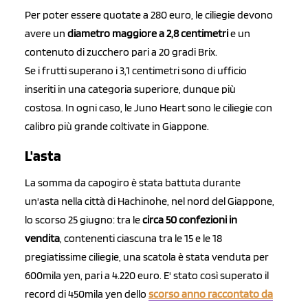
Per poter essere quotate a 280 euro, le ciliegie devono
avere un
diametro maggiore a 2,8 centimetri
e un
contenuto di zucchero pari a 20 gradi Brix.
Se i frutti superano i 3,1 centimetri sono di ufficio
inseriti in una categoria superiore, dunque più
costosa. In ogni caso, le Juno Heart sono le ciliegie con
calibro più grande coltivate in Giappone.
L'asta
La somma da capogiro è stata battuta durante
un'asta nella città di Hachinohe, nel nord del Giappone,
lo scorso 25 giugno: tra le
circa 50 confezioni in
vendita
, contenenti ciascuna tra le 15 e le 18
pregiatissime ciliegie, una scatola è stata venduta per
600mila yen, pari a 4.220 euro. E' stato così superato il
record di 450mila yen dello
scorso anno raccontato da