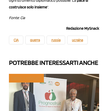
ogni strumento diplomatico possibile. La
pace si
costruisce solo insieme
“.
Fonte: Cia
Redazione MySnack
CIA
guerra
russia
ucraina
POTREBBE INTERESSARTI ANCHE
TREND E MERCATI