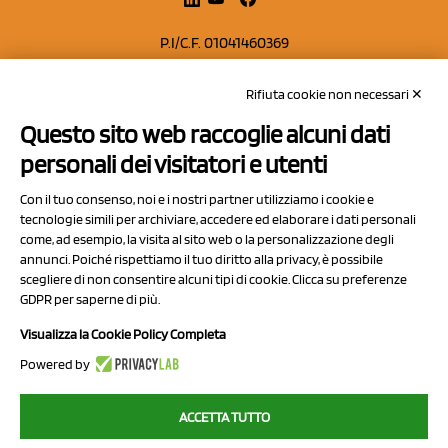
P.I/C.F. 01041460369
REA: MO 208553
Rifiuta cookie non necessari ✕
Capitale sociale Euro 50.000,00 i.v.
Questo sito web raccoglie alcuni dati
Contatti
personali dei visitatori e utenti
Sitemap
Con il tuo consenso, noi e i nostri partner utilizziamo i cookie e
Privacy Policy
tecnologie simili per archiviare, accedere ed elaborare i dati personali
Cookie Policy
come, ad esempio, la visita al sito web o la personalizzazione degli
annunci. Poiché rispettiamo il tuo diritto alla privacy, è possibile
Chi Siamo
scegliere di non consentire alcuni tipi di cookie. Clicca su preferenze
GDPR per saperne di più.
Visualizza la Cookie Policy Completa
Powered by
2023 NCX Drahorad srl - All rights reserved
ACCETTA TUTTO
myfruit.it è parte del network di
NCX DRAHORAD