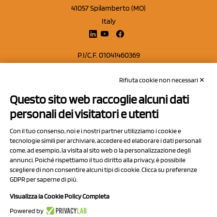
41057 Spilamberto (MO)
Italy
P.I/C.F. 01041460369
REA: MO 208553
Rifiuta cookie non necessari ✕
Capitale sociale Euro 50.000,00 i.v.
Questo sito web raccoglie alcuni dati
Contatti
personali dei visitatori e utenti
Sitemap
Con il tuo consenso, noi e i nostri partner utilizziamo i cookie e
Privacy Policy
tecnologie simili per archiviare, accedere ed elaborare i dati personali
Cookie Policy
come, ad esempio, la visita al sito web o la personalizzazione degli
annunci. Poiché rispettiamo il tuo diritto alla privacy, è possibile
Chi Siamo
scegliere di non consentire alcuni tipi di cookie. Clicca su preferenze
GDPR per saperne di più.
Visualizza la Cookie Policy Completa
Powered by