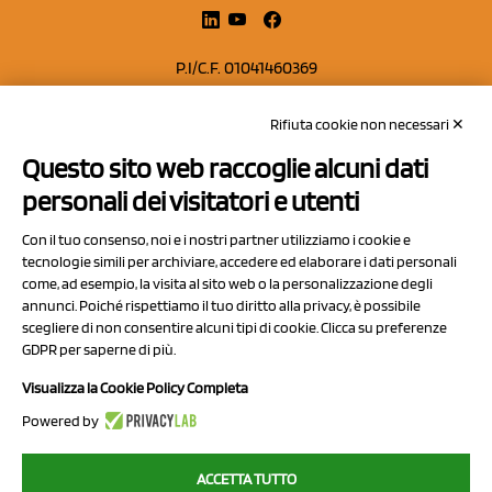
P.I/C.F. 01041460369
REA: MO 208553
Rifiuta cookie non necessari ✕
Capitale sociale Euro 50.000,00 i.v.
Questo sito web raccoglie alcuni dati
Contatti
personali dei visitatori e utenti
Sitemap
Con il tuo consenso, noi e i nostri partner utilizziamo i cookie e
Privacy Policy
tecnologie simili per archiviare, accedere ed elaborare i dati personali
Cookie Policy
come, ad esempio, la visita al sito web o la personalizzazione degli
annunci. Poiché rispettiamo il tuo diritto alla privacy, è possibile
Chi Siamo
scegliere di non consentire alcuni tipi di cookie. Clicca su preferenze
GDPR per saperne di più.
Visualizza la Cookie Policy Completa
Powered by
2023 NCX Drahorad srl - All rights reserved
ACCETTA TUTTO