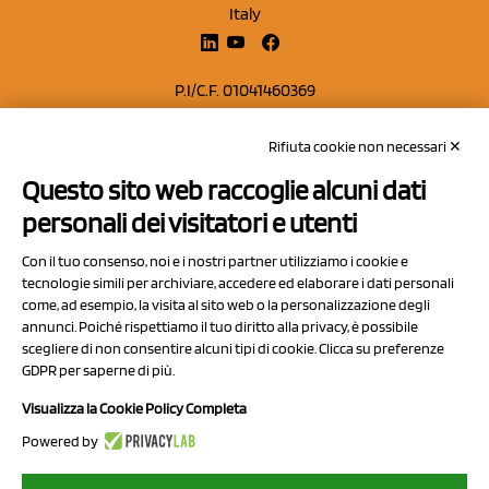
Italy
P.I/C.F. 01041460369
REA: MO 208553
Rifiuta cookie non necessari ✕
Capitale sociale Euro 50.000,00 i.v.
Questo sito web raccoglie alcuni dati
Contatti
personali dei visitatori e utenti
Sitemap
Con il tuo consenso, noi e i nostri partner utilizziamo i cookie e
Privacy Policy
tecnologie simili per archiviare, accedere ed elaborare i dati personali
Cookie Policy
come, ad esempio, la visita al sito web o la personalizzazione degli
annunci. Poiché rispettiamo il tuo diritto alla privacy, è possibile
Chi Siamo
scegliere di non consentire alcuni tipi di cookie. Clicca su preferenze
GDPR per saperne di più.
Visualizza la Cookie Policy Completa
Powered by
2023 NCX Drahorad srl - All rights reserved