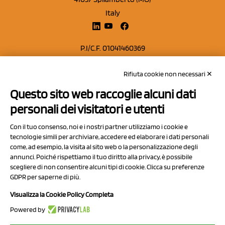
Italy
P.I/C.F. 01041460369
REA: MO 208553
Rifiuta cookie non necessari ✕
Capitale sociale Euro 50.000,00 i.v.
Questo sito web raccoglie alcuni dati
Contatti
personali dei visitatori e utenti
Sitemap
Con il tuo consenso, noi e i nostri partner utilizziamo i cookie e
Privacy Policy
tecnologie simili per archiviare, accedere ed elaborare i dati personali
Cookie Policy
come, ad esempio, la visita al sito web o la personalizzazione degli
annunci. Poiché rispettiamo il tuo diritto alla privacy, è possibile
Chi Siamo
scegliere di non consentire alcuni tipi di cookie. Clicca su preferenze
GDPR per saperne di più.
Visualizza la Cookie Policy Completa
Powered by