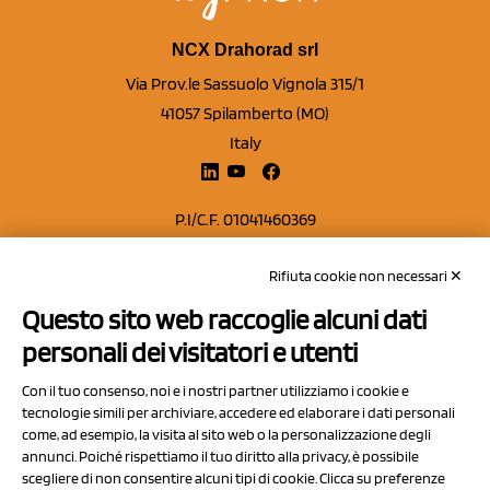
NCX Drahorad srl
Via Prov.le Sassuolo Vignola 315/1
41057 Spilamberto (MO)
Italy
P.I/C.F. 01041460369
REA: MO 208553
Rifiuta cookie non necessari ✕
Capitale sociale Euro 50.000,00 i.v.
Questo sito web raccoglie alcuni dati
Contatti
personali dei visitatori e utenti
Sitemap
Con il tuo consenso, noi e i nostri partner utilizziamo i cookie e
Privacy Policy
tecnologie simili per archiviare, accedere ed elaborare i dati personali
Cookie Policy
come, ad esempio, la visita al sito web o la personalizzazione degli
annunci. Poiché rispettiamo il tuo diritto alla privacy, è possibile
Chi Siamo
scegliere di non consentire alcuni tipi di cookie. Clicca su preferenze