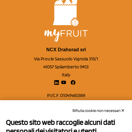
NCX Drahorad srl
Via Prov.le Sassuolo Vignola 315/1
41057 Spilamberto (MO)
Italy
P.I/C.F. 01041460369
REA: MO 208553
Rifiuta cookie non necessari ✕
Capitale sociale Euro 50.000,00 i.v.
Questo sito web raccoglie alcuni dati
Contatti
personali dei visitatori e utenti