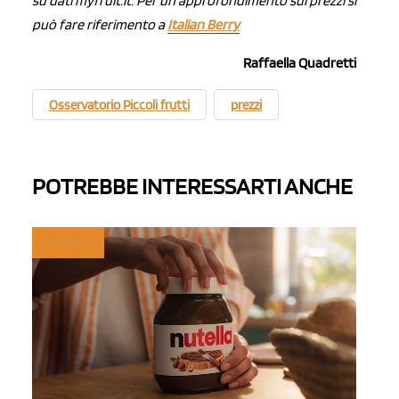
su dati myfruit.it. Per un approfondimento sui prezzi si
può fare riferimento a
Italian Berry
Raffaella Quadretti
Osservatorio Piccoli frutti
prezzi
POTREBBE INTERESSARTI ANCHE
MYFRUIT