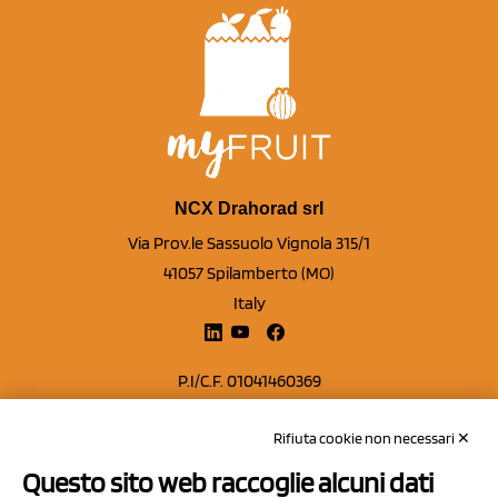
NCX Drahorad srl
Via Prov.le Sassuolo Vignola 315/1
41057 Spilamberto (MO)
Italy
P.I/C.F. 01041460369
REA: MO 208553
Rifiuta cookie non necessari ✕
Capitale sociale Euro 50.000,00 i.v.
Questo sito web raccoglie alcuni dati