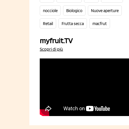
nocciole
Biologico
Nuove aperture
Retail
Frutta secca
macfrut
myfruit.TV
Scopri di più