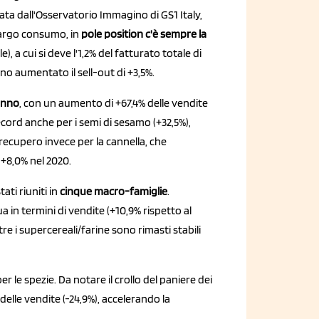
tilata dall'Osservatorio Immagino di GS1 Italy,
 largo consumo, in
pole position c'è sempre la
), a cui si deve l'1,2% del fatturato totale di
o aumentato il sell-out di +3,5%.
anno
, con un aumento di +67,4% delle vendite
ecord anche per i semi di sesamo (+32,5%),
o recupero invece per la cannella, che
 +8,0% nel 2020.
ati riuniti in
cinque macro-famiglie
.
 in termini di vendite (+10,9% rispetto al
re i supercereali/farine sono rimasti stabili
per le spezie. Da notare il crollo del paniere dei
lle vendite (-24,9%), accelerando la