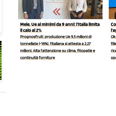
Mele, Ue ai minimi da 9 anni: l’Italia limita
Co
il calo al 2%
l'
Prognosfruit: produzione Ue 9,5 milioni di
Ok 
tonnellate (-16%), l'italiana si attesta a 2,27
fil
milioni. Alta l’attenzione su clima, fitopatie e
ric
continuità forniture
ope