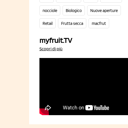
nocciole
Biologico
Nuove aperture
Retail
Frutta secca
macfrut
myfruit.TV
Scopri di più