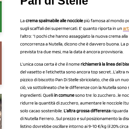
Pan di Stelle”
La
crema spalmabile alle nocciole
più famosa al mondo p
sugli scaffali dei supermercati. E’ quanto riporta in un
art
l’altro: “I pochi che hanno assaggiato la nuova crema alla
concorrenza a Nutella, dicono che è davvero buona. La pr
prevista tra due mesi, ma la data è ancora provvisoria.
L’unica cosa certa è che il nome
richiamerà la linea dei bis
del vasetto e l’etichetta sono ancora top secret…L’altra no
pizzico di biscotto Pan Di Stelle sbriciolato, che dà un nu
ciò, va sottolineato che le differenze con la Nutella sono 
ingredienti. Quelli
in comune
sono tre: lo zucchero…le nocci
ridurre la quantità di zucchero, aumentare le nocciole (t
solo cacao sostenibile.
L’altra grossa differenza
riguarda 
di Nutella Ferrero…Sul prezzo e sul posizionamento la disc
listino dovrebbe oscillare intorno ai 9-10 €/kg (il 20% circa 