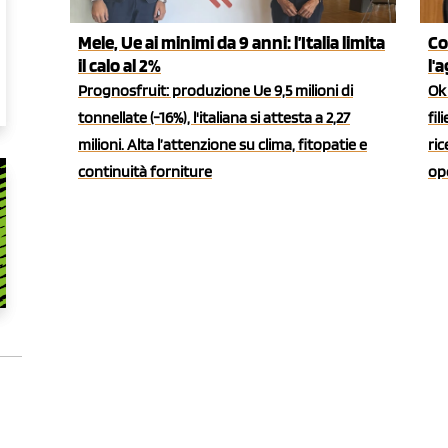
Mele, Ue ai minimi da 9 anni: l’Italia limita
Co
il calo al 2%
l'
Prognosfruit: produzione Ue 9,5 milioni di
Ok 
tonnellate (-16%), l'italiana si attesta a 2,27
fil
milioni. Alta l’attenzione su clima, fitopatie e
ric
continuità forniture
ope