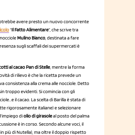
otrebbe avere presto un nuovo concorrente
icolo
“
Il Fatto Alimentare
”, che scrive tra
 nocciole
Mulino Bianco
, destinata a fare
esenza sugli scaffali dei supermercati è
cotti al cacao Pan di Stelle
, mentre la forma
vità di rilievo è che la ricetta prevede un
ova consistenza alla crema alle nocciole. Detto
sin troppo evidenti. Si comincia con gli
ole…e il cacao. La scelta di Barilla è stata di
utte rigorosamente italiane) e selezionare
l’impiego di
olio di girasole
al posto del palma
ussione è in corso. Secondo alcune voci, il
in più di Nutella), ma oltre il doppio rispetto