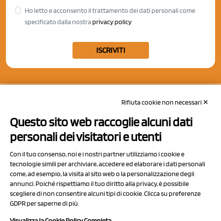
Ho letto e acconsento il trattamento dei dati personali come
specificato dalla nostra
privacy policy
ISCRIVITI
Rifiuta cookie non necessari ✕
Questo sito web raccoglie alcuni dati
personali dei visitatori e utenti
Con il tuo consenso, noi e i nostri partner utilizziamo i cookie e
tecnologie simili per archiviare, accedere ed elaborare i dati personali
come, ad esempio, la visita al sito web o la personalizzazione degli
annunci. Poiché rispettiamo il tuo diritto alla privacy, è possibile
scegliere di non consentire alcuni tipi di cookie. Clicca su preferenze
NCX Drahorad srl
GDPR per saperne di più.
Via Prov.le Sassuolo Vignola 315/1
Visualizza la Cookie Policy Completa