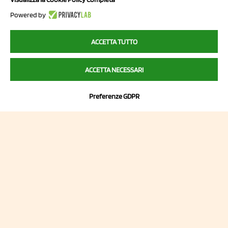
41057 Spilamberto (MO)
Powered by
Italy
ACCETTA TUTTO
P.I/C.F. 01041460369
ACCETTA NECESSARI
REA: MO 208553
Capitale sociale Euro 50.000,00 i.v.
Preferenze GDPR
Contatti
Sitemap
Privacy Policy
Cookie Policy
Chi Siamo