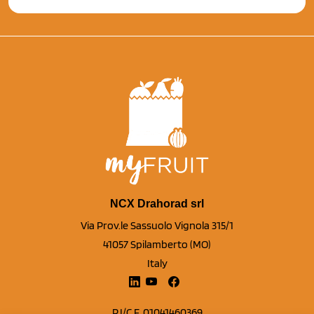
NCX Drahorad srl
Via Prov.le Sassuolo Vignola 315/1
41057 Spilamberto (MO)
Italy
P.I/C.F. 01041460369