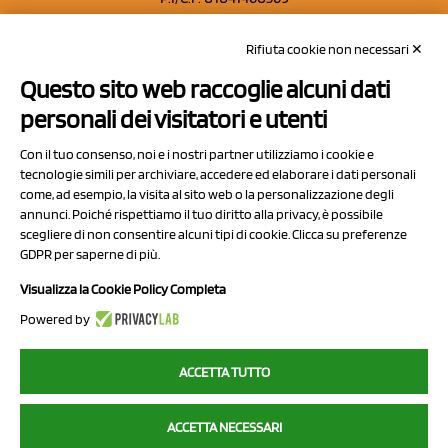
REA: MO 208553
Rifiuta cookie non necessari ✕
Capitale sociale Euro 50.000,00 i.v.
Questo sito web raccoglie alcuni dati
Contatti
personali dei visitatori e utenti
Sitemap
Con il tuo consenso, noi e i nostri partner utilizziamo i cookie e
Privacy Policy
tecnologie simili per archiviare, accedere ed elaborare i dati personali
Cookie Policy
come, ad esempio, la visita al sito web o la personalizzazione degli
annunci. Poiché rispettiamo il tuo diritto alla privacy, è possibile
Chi Siamo
scegliere di non consentire alcuni tipi di cookie. Clicca su preferenze
GDPR per saperne di più.
Visualizza la Cookie Policy Completa
Powered by
2023 NCX Drahorad srl - All rights reserved
ACCETTA TUTTO
myfruit.it è parte del network di
NCX DRAHORAD
ACCETTA NECESSARI
NCX Drahorad - Via Provinciale Vignola-Sassuolo 315/1 - 41057