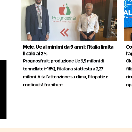
Mele, Ue ai minimi da 9 anni: l’Italia limita
Co
il calo al 2%
l'
Prognosfruit: produzione Ue 9,5 milioni di
Ok 
tonnellate (-16%), l'italiana si attesta a 2,27
fil
milioni. Alta l’attenzione su clima, fitopatie e
ric
continuità forniture
ope