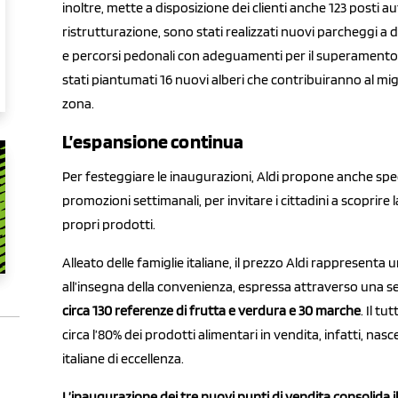
inoltre, mette a disposizione dei clienti anche 123 posti aut
ristrutturazione, sono stati realizzati nuovi parcheggi a d
e percorsi pedonali con adeguamenti per il superamento d
stati piantumati 16 nuovi alberi che contribuiranno al migli
zona.
L’espansione continua
Per festeggiare le inaugurazioni, Aldi propone anche speci
promozioni settimanali, per invitare i cittadini a scoprire l
propri prodotti.
Alleato delle famiglie italiane, il prezzo Aldi rappresenta u
all’insegna della convenienza, espressa attraverso una s
circa 130 referenze di frutta e verdura e 30 marche
. Il t
circa l’80% dei prodotti alimentari in vendita, infatti, nasc
italiane di eccellenza.
L’inaugurazione dei tre nuovi punti di vendita consolida 