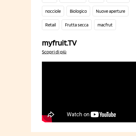
nocciole
Biologico
Nuove aperture
Retail
Frutta secca
macfrut
myfruit.TV
Scopri di più