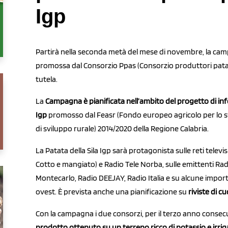
Igp
Partirà nella seconda metà del mese di novembre, la campa
promossa dal Consorzio Ppas (Consorzio produttori patate
tutela.
La
Campagna è pianificata nell’ambito del progetto di i
Igp
promosso dal Feasr (Fondo europeo agricolo per lo sv
di sviluppo rurale) 2014/2020 della Regione Calabria.
La Patata della Sila Igp sarà protagonista sulle reti telev
Cotto e mangiato) e Radio Tele Norba, sulle emittenti Radio 
Montecarlo, Radio DEEJAY, Radio Italia e su alcune import
ovest. È prevista anche una pianificazione su
riviste di 
Con la campagna i due consorzi, per il terzo anno consec
prodotto ottenuto su un terreno ricco di potassio e irri