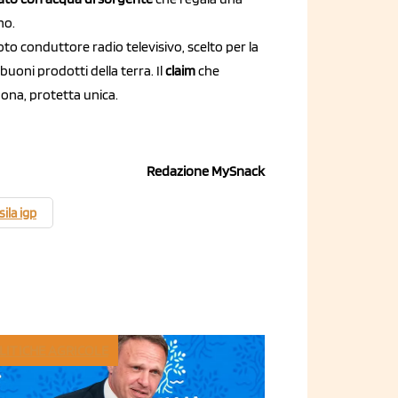
no.
oto conduttore radio televisivo, scelto per la
buoni prodotti della terra. Il
claim
che
uona, protetta unica.
Redazione MySnack
sila igp
LITICHE AGRICOLE