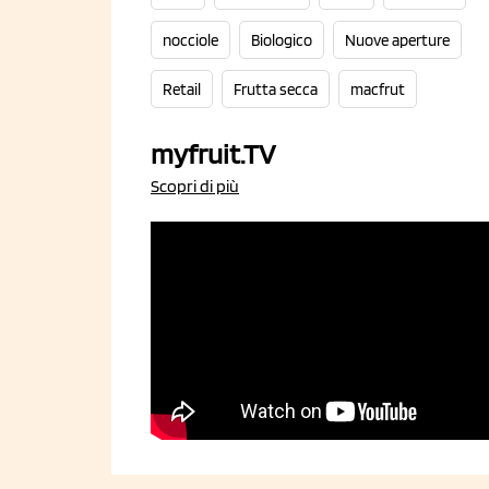
nocciole
Biologico
Nuove aperture
Retail
Frutta secca
macfrut
myfruit.TV
Scopri di più