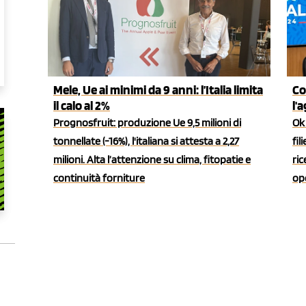
Mele, Ue ai minimi da 9 anni: l’Italia limita
Co
il calo al 2%
l'
Prognosfruit: produzione Ue 9,5 milioni di
Ok 
tonnellate (-16%), l'italiana si attesta a 2,27
fil
milioni. Alta l’attenzione su clima, fitopatie e
ric
continuità forniture
ope