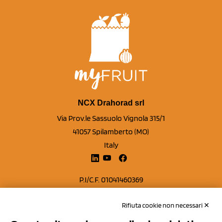
NCX Drahorad srl
Via Prov.le Sassuolo Vignola 315/1
41057 Spilamberto (MO)
Italy
P.I/C.F. 01041460369
REA: MO 208553
Rifiuta cookie non necessari ✕
Capitale sociale Euro 50.000,00 i.v.