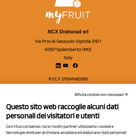
NCX Drahorad srl
Via Prov.le Sassuolo Vignola 315/1
41057 Spilamberto (MO)
Italy
P.I/C.F. 01041460369
REA: MO 208553
Rifiuta cookie non necessari ✕
Capitale sociale Euro 50.000,00 i.v.
Questo sito web raccoglie alcuni dati
Contatti
personali dei visitatori e utenti
Sitemap
Con il tuo consenso, noi e i nostri partner utilizziamo i cookie e
Privacy Policy
tecnologie simili per archiviare, accedere ed elaborare i dati personali