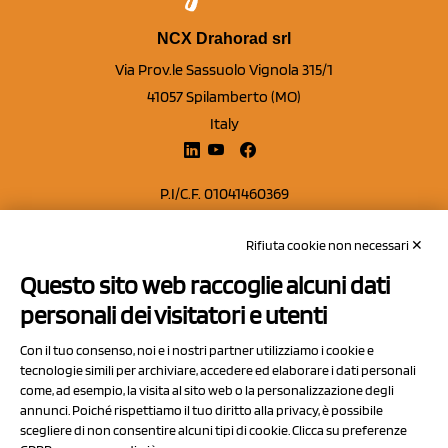
NCX Drahorad srl
Via Prov.le Sassuolo Vignola 315/1
41057 Spilamberto (MO)
Italy
P.I/C.F. 01041460369
REA: MO 208553
Rifiuta cookie non necessari ✕
Capitale sociale Euro 50.000,00 i.v.
Questo sito web raccoglie alcuni dati
Contatti
personali dei visitatori e utenti
Sitemap
Con il tuo consenso, noi e i nostri partner utilizziamo i cookie e
Privacy Policy
tecnologie simili per archiviare, accedere ed elaborare i dati personali
Cookie Policy
come, ad esempio, la visita al sito web o la personalizzazione degli
annunci. Poiché rispettiamo il tuo diritto alla privacy, è possibile
Chi Siamo
scegliere di non consentire alcuni tipi di cookie. Clicca su preferenze