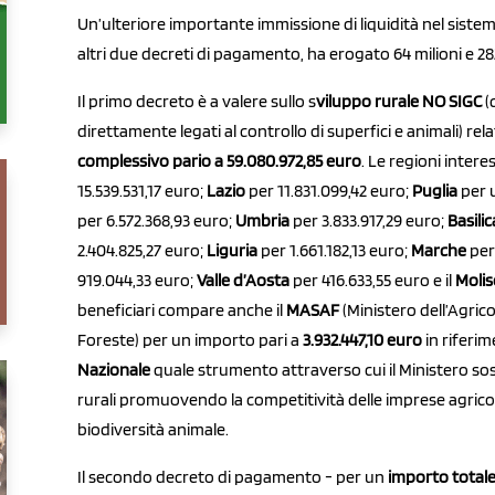
Un’ulteriore importante immissione di liquidità nel sistem
altri due decreti di pagamento, ha erogato 64 milioni e 282
Il primo decreto è a valere sullo s
viluppo rurale NO SIGC
(
direttamente legati al controllo di superfici e animali) re
complessivo pario a 59.080.972,85 euro
. Le regioni inter
15.539.531,17 euro;
Lazio
per 11.831.099,42 euro;
Puglia
per u
per 6.572.368,93 euro;
Umbria
per 3.833.917,29 euro;
Basili
2.404.825,27 euro;
Liguria
per 1.661.182,13 euro;
Marche
per
919.044,33 euro;
Valle
d’Aosta
per 416.633,55 euro e il
Molis
beneficiari compare anche il
MASAF
(Ministero dell’Agric
Foreste) per un importo pari a
3.932.447,10 euro
in riferim
Nazionale
quale strumento attraverso cui il Ministero sost
rurali promuovendo la competitività delle imprese agricole
biodiversità animale.
Il secondo decreto di pagamento - per un
importo totale 