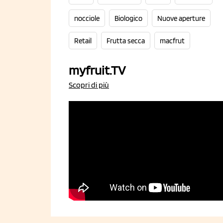
nocciole
Biologico
Nuove aperture
Retail
Frutta secca
macfrut
myfruit.TV
Scopri di più