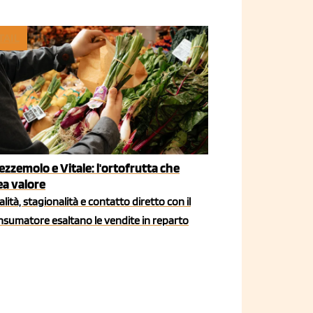
TAIL
ezzemolo e Vitale: l'ortofrutta che
ea valore
lità, stagionalità e contatto diretto con il
nsumatore esaltano le vendite in reparto