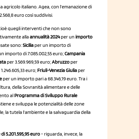
a agricolo italiano. Agea, con l’emanazione di
.568,8 euro così suddivisi.
cioè quegli interventi che non sono
lativamente alla
annualità 2024
per un
importo
essate sono:
Sicilia
per un importo di
n importo di 7.085.002,55 euro;
Campania
cata
per 3.569.969,59 euro;
Abruzzo
per
 1.246.605,33 euro;
Friuli-Venezia Giulia
per
e
per un importo pari a 68.346,19 euro. Tra i
oltura, della Sovranità alimentare e delle
ento al
Programma di Sviluppo Rurale
iene e sviluppa le potenzialità delle zone
, la tutela l’ambiente e la salvaguardia della
di 5.201.595,95 euro
- riguarda, invece, la