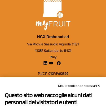
NCX Drahorad srl
Via Prov.le Sassuolo Vignola 315/1
41057 Spilamberto (MO)
Italy
P.I/C.F. 01041460369
REA: MO 208553
Rifiuta cookie non necessari ✕
Capitale sociale Euro 50.000,00 i.v.
Questo sito web raccoglie alcuni dati
Contatti
personali dei visitatori e utenti