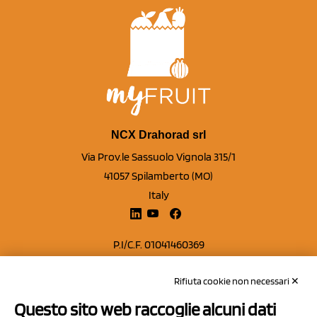
NCX Drahorad srl
Via Prov.le Sassuolo Vignola 315/1
41057 Spilamberto (MO)
Italy
P.I/C.F. 01041460369
REA: MO 208553
Rifiuta cookie non necessari ✕
Capitale sociale Euro 50.000,00 i.v.
Questo sito web raccoglie alcuni dati