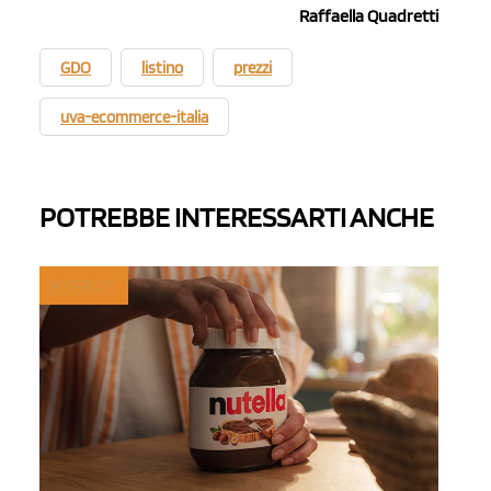
Raffaella Quadretti
GDO
listino
prezzi
uva-ecommerce-italia
POTREBBE INTERESSARTI ANCHE
MYFRUIT