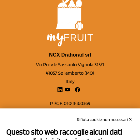
NCX Drahorad srl
Via Prov.le Sassuolo Vignola 315/1
41057 Spilamberto (MO)
Italy
P.I/C.F. 01041460369
REA: MO 208553
Rifiuta cookie non necessari ✕
Capitale sociale Euro 50.000,00 i.v.
Questo sito web raccoglie alcuni dati
Contatti