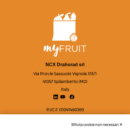
NCX Drahorad srl
Via Prov.le Sassuolo Vignola 315/1
41057 Spilamberto (MO)
Italy
P.I/C.F. 01041460369
REA: MO 208553
Rifiuta cookie non necessari ✕
Capitale sociale Euro 50.000,00 i.v.