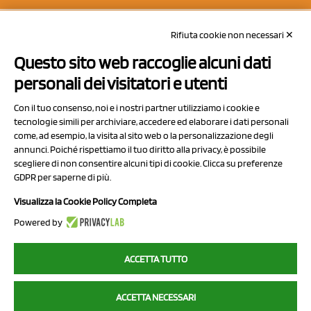
Rifiuta cookie non necessari ✕
Questo sito web raccoglie alcuni dati
personali dei visitatori e utenti
Con il tuo consenso, noi e i nostri partner utilizziamo i cookie e
tecnologie simili per archiviare, accedere ed elaborare i dati personali
come, ad esempio, la visita al sito web o la personalizzazione degli
annunci. Poiché rispettiamo il tuo diritto alla privacy, è possibile
scegliere di non consentire alcuni tipi di cookie. Clicca su preferenze
NCX Drahorad srl
GDPR per saperne di più.
Via Prov.le Sassuolo Vignola 315/1
Visualizza la Cookie Policy Completa
41057 Spilamberto (MO)
Powered by
Italy
ACCETTA TUTTO
P.I/C.F. 01041460369
ACCETTA NECESSARI
REA: MO 208553