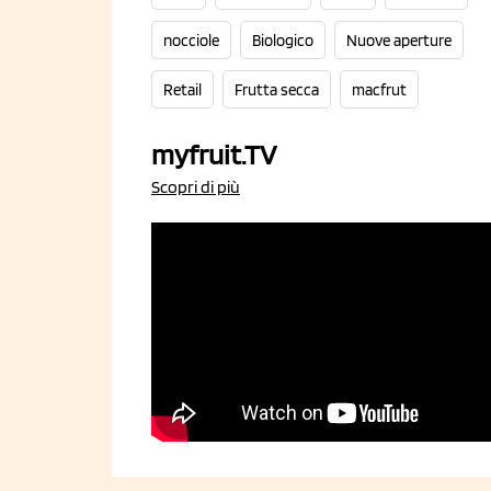
nocciole
Biologico
Nuove aperture
Retail
Frutta secca
macfrut
myfruit.TV
Scopri di più