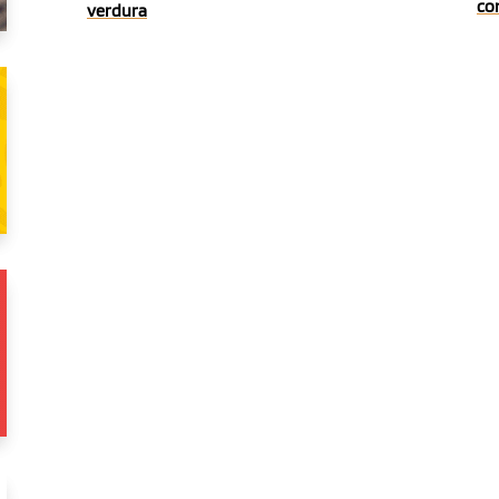
co
verdura