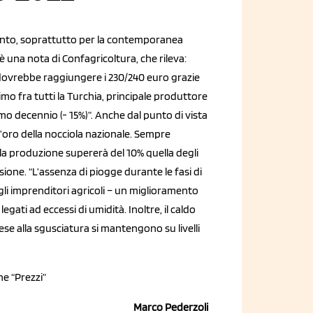
umento, soprattutto per la contemporanea
 una nota di Confagricoltura, che rileva:
e dovrebbe raggiungere i 230/240 euro grazie
mo fra tutti la Turchia, principale produttore
imo decennio (- 15%)”. Anche dal punto di vista
d’oro della nocciola nazionale. Sempre
la produzione supererà del 10% quella degli
sione. “L’assenza di piogge durante le fasi di
li imprenditori agricoli – un miglioramento
gati ad eccessi di umidità. Inoltre, il caldo
rese alla sgusciatura si mantengono su livelli
ne “Prezzi”
Marco Pederzoli