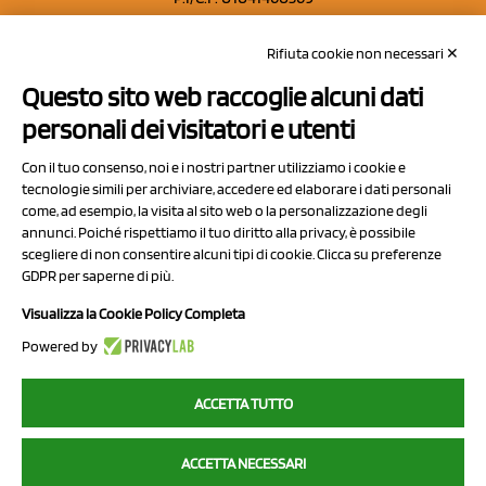
REA: MO 208553
Rifiuta cookie non necessari ✕
Capitale sociale Euro 50.000,00 i.v.
Questo sito web raccoglie alcuni dati
Contatti
personali dei visitatori e utenti
Sitemap
Con il tuo consenso, noi e i nostri partner utilizziamo i cookie e
Privacy Policy
tecnologie simili per archiviare, accedere ed elaborare i dati personali
Cookie Policy
come, ad esempio, la visita al sito web o la personalizzazione degli
annunci. Poiché rispettiamo il tuo diritto alla privacy, è possibile
Chi Siamo
scegliere di non consentire alcuni tipi di cookie. Clicca su preferenze
GDPR per saperne di più.
Visualizza la Cookie Policy Completa
Powered by
2023 NCX Drahorad srl - All rights reserved
ACCETTA TUTTO
myfruit.it è parte del network di
NCX DRAHORAD
ACCETTA NECESSARI
NCX Drahorad - Via Provinciale Vignola-Sassuolo 315/1 - 41057