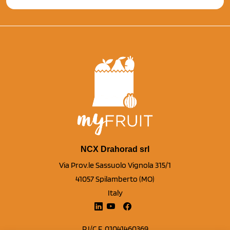
NCX Drahorad srl
Via Prov.le Sassuolo Vignola 315/1
41057 Spilamberto (MO)
Italy
P.I/C.F. 01041460369